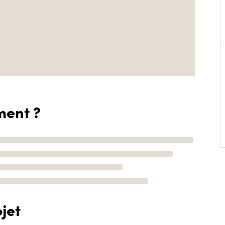
ment ?
jet