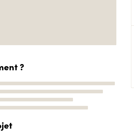
ment ?
jet