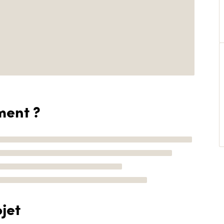
ment ?
jet