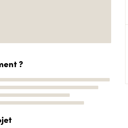
ment ?
jet