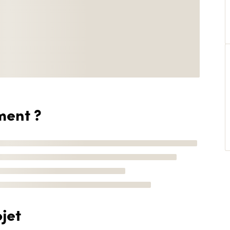
ment ?
jet