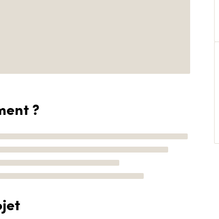
ment ?
jet