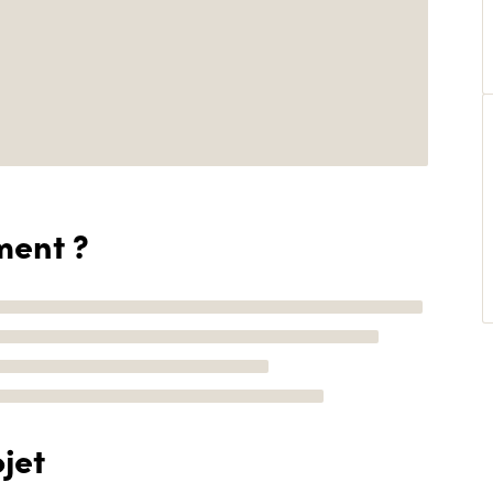
ment ?
jet