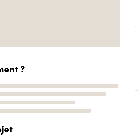
ment ?
jet