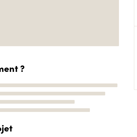
ment ?
jet