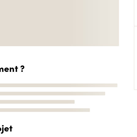
ment ?
jet