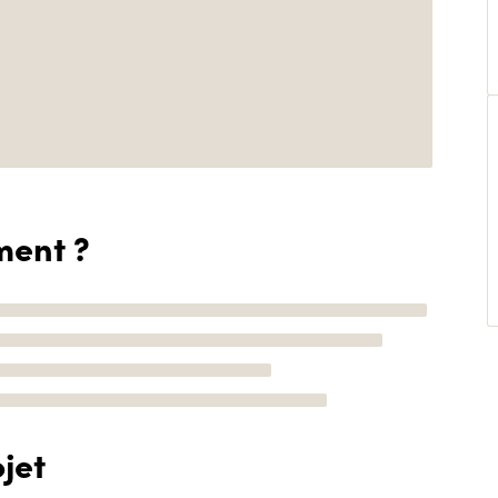
ment ?
jet