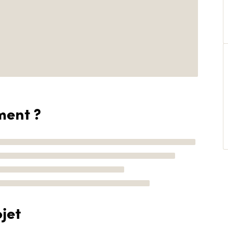
ment ?
jet