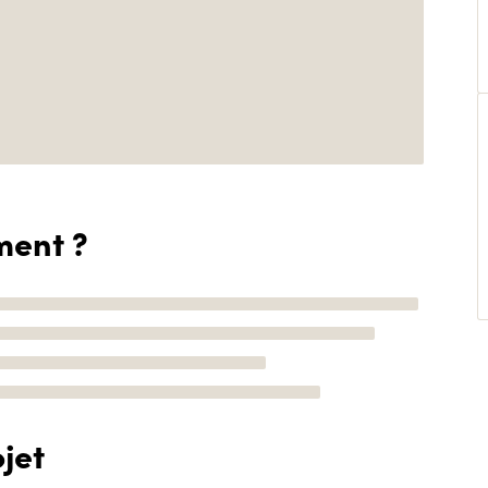
ment ?
jet