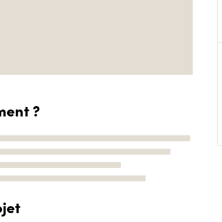
ment ?
jet