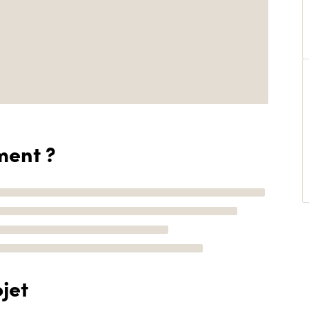
ment ?
jet