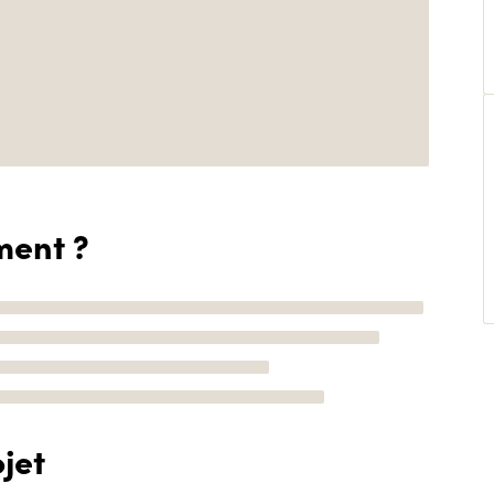
ment ?
jet