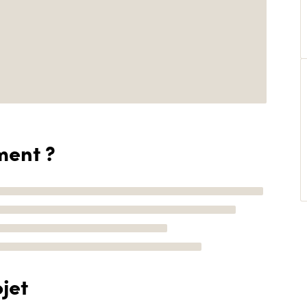
ment ?
jet