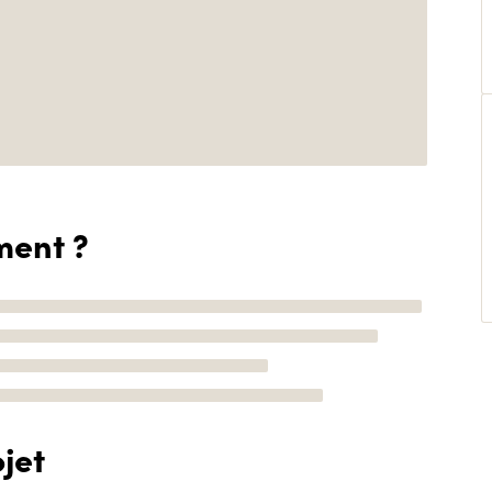
ment ?
jet