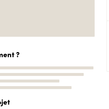
ment ?
jet