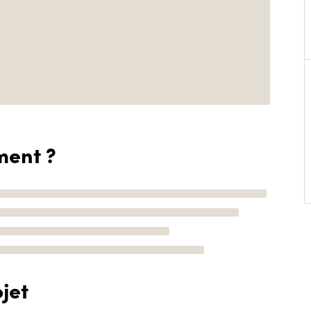
ment ?
jet