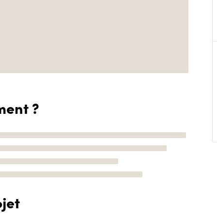
ment ?
jet