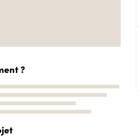
ment ?
jet