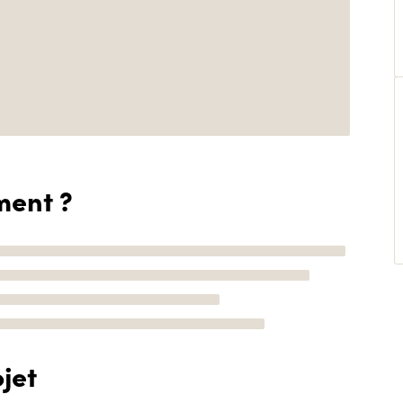
ment ?
jet