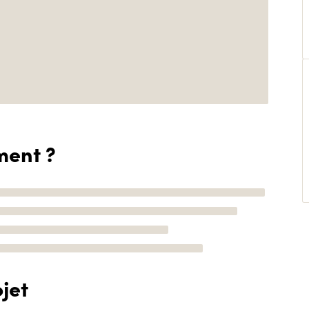
ment ?
jet