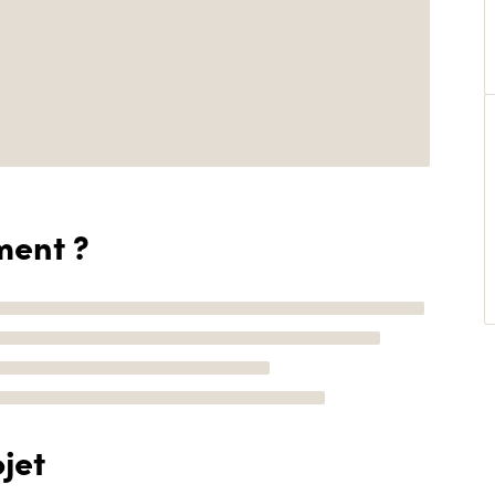
ment ?
jet