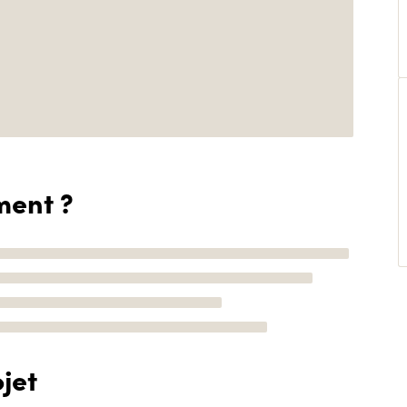
ment ?
jet