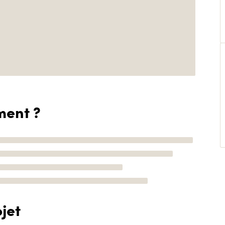
ment ?
jet