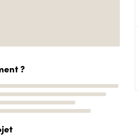
ment ?
jet