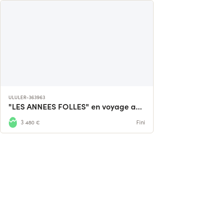
ULULER-363963
"LES ANNEES FOLLES" en voyage avec Flore Betty !
3 480 €
Fini