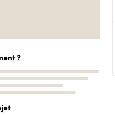
ment ?
jet