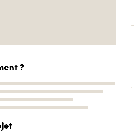
ment ?
jet