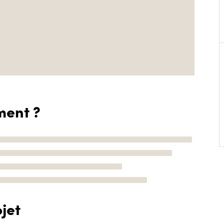
ment ?
jet