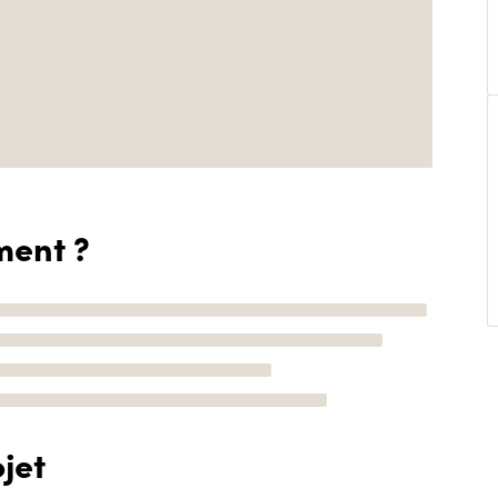
ment ?
jet