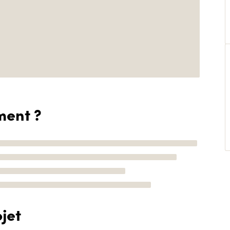
ment ?
jet