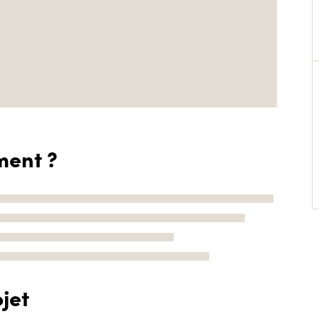
ment ?
jet