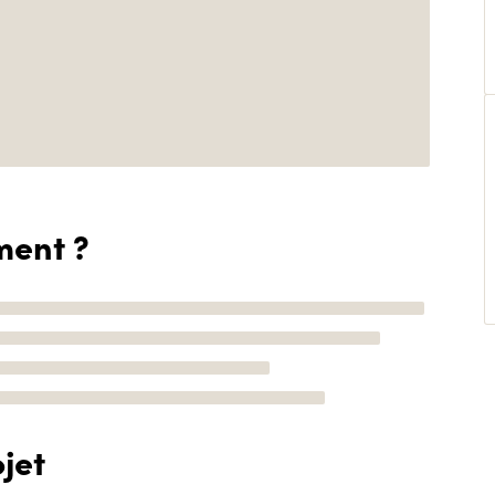
ment ?
jet