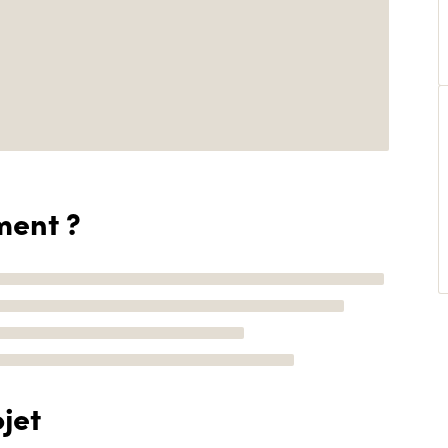
ment ?
jet