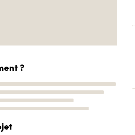
ment ?
jet