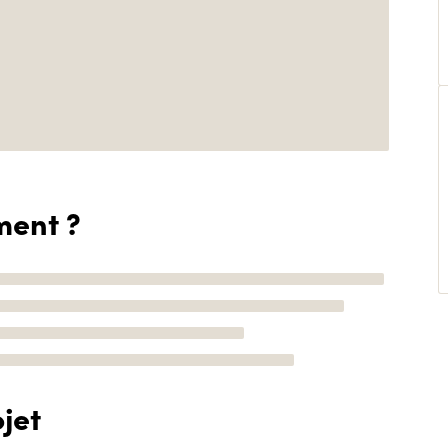
ment ?
jet