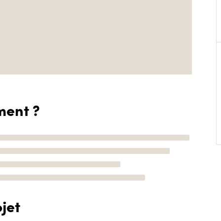
ment ?
jet