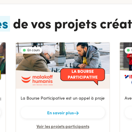
es
de vos projets créat
En cours
ait pas de bruit mais qui touche de nombreux français et favorise un iso
La Bourse Participative est un appel à projets lancé par M
Av
En savoir plus
Voir les projets participants