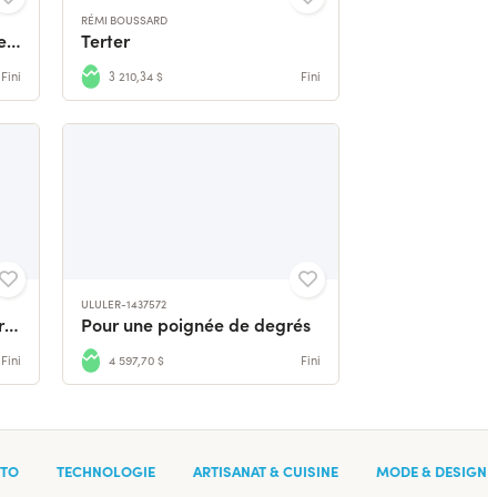
RÉMI BOUSSARD
VERTUOSO : "ici pour sauver les océans, rien que ça" 🌊
Terter
Fini
3 210,34 $
Fini
ULULER-1437572
La Frichtie - la marmite norvégienne souple et nomade !
Pour une poignée de degrés
Fini
4 597,70 $
Fini
O
TECHNOLOGIE
ARTISANAT & CUISINE
MODE & DESIGN