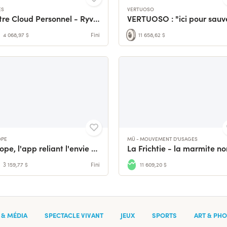
ES
VERTUOSO
Votre Cloud Personnel - Ryvie 💻♻️
4 068,97 $
Fini
11 658,62 $
OPE
MÜ - MOUVEMENT D'USAGES
Ehope, l'app reliant l'envie d'agir aux initiatives locales
3 159,77 $
Fini
11 609,20 $
& MÉDIA
SPECTACLE VIVANT
JEUX
SPORTS
ART & PHOT