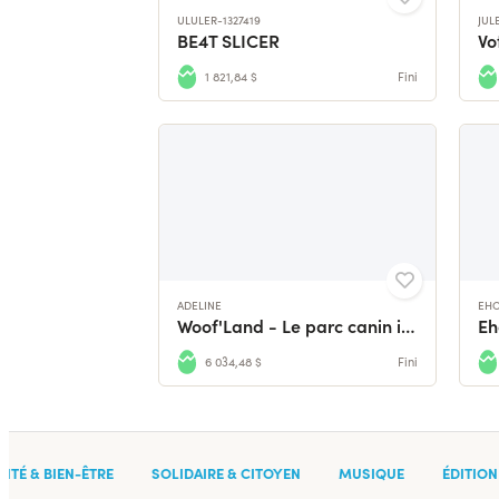
ULULER-1327419
JUL
BE4T SLICER
1 821,84 $
Fini
ADELINE
EH
Woof'Land - Le parc canin indoor
6 034,48 $
Fini
TÉ & BIEN-ÊTRE
SOLIDAIRE & CITOYEN
MUSIQUE
ÉDITION 