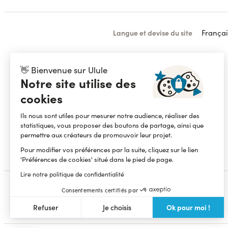
Françai
Langue et devise du site
Ulule Crowdfunding
👋 Bienvenue sur Ulule
Lancer une collecte
Notre site utilise des
Voir toutes les collectes
cookies
Webinaire crowdfunding gratuit
Ils nous sont utiles pour mesurer notre audience, réaliser des
Foire aux questions
statistiques, vous proposer des boutons de partage, ainsi que
Logo / Kits de campagne
permettre aux créateurs de promouvoir leur projet.
Pour modifier vos préférences par la suite, cliquez sur le lien
Statistiques
'Préférences de cookies' situé dans le pied de page.
Lire notre politique de confidentialité
Consentements certifiés par
Ok pour moi !
Refuser
Je choisis
Axeptio consent