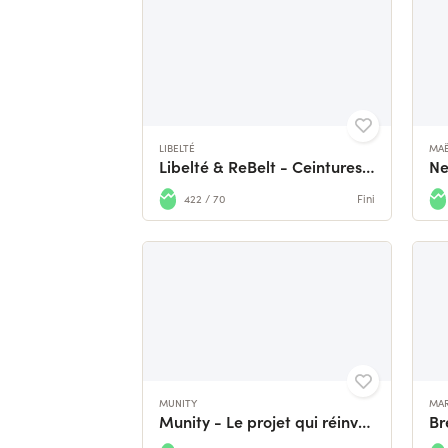
LIBELTÉ
MAË
Libelté & ReBelt - Ceintures innovantes et made in France
422 / 70
Fini
MUNITY
MAR
Munity - Le projet qui réinvente la scène artistique