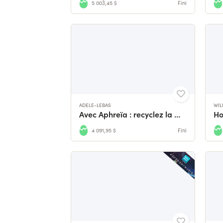
5 003,45 $
Fini
ADELE-LEBAS
WIL
Avec Aphreïa : recyclez la mode, réinventez votre intérieur
4 091,95 $
Fini