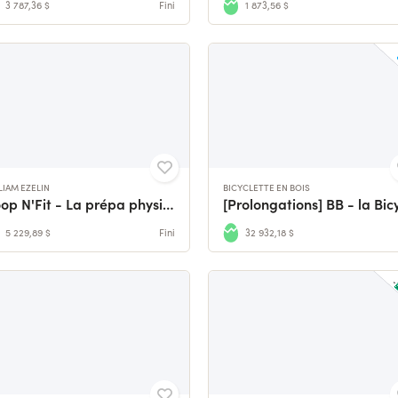
3 787,36 $
Fini
1 873,56 $
LIAM EZELIN
BICYCLETTE EN BOIS
Hoop N'Fit - La prépa physique faite pour les basketteurs
5 229,89 $
Fini
32 932,18 $