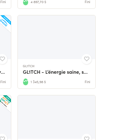
Fini
4 897,70 $
Fini
GL1TCH
[Prolongations] BB - la Bicyclette en Bois made in France
GL1TCH - L’énergie saine, sans compromis
Fini
1 345,98 $
Fini