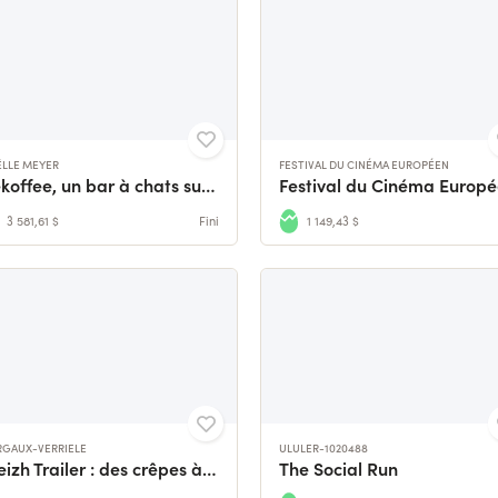
LLE MEYER
FESTIVAL DU CINÉMA EUROPÉEN
Nekoffee, un bar à chats sur Lille ?
Festival du Cinéma Europ
3 581,61 $
Fini
1 149,43 $
GAUX-VERRIELE
ULULER-1020488
Breizh Trailer : des crêpes à savourer sans compter
The Social Run