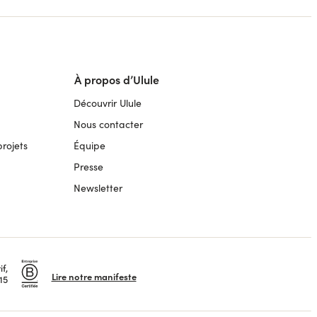
À propos d’Ulule
Découvrir Ulule
Nous contacter
rojets
Équipe
Presse
Newsletter
f,
Lire notre manifeste
15