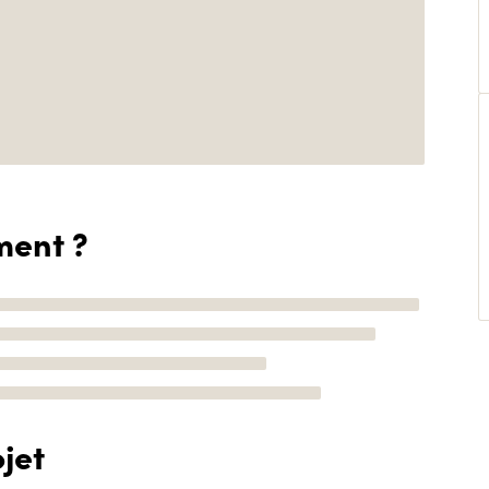
ment ?
jet