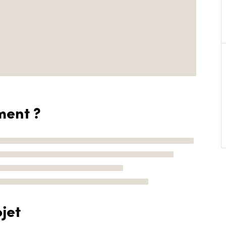
ment ?
jet