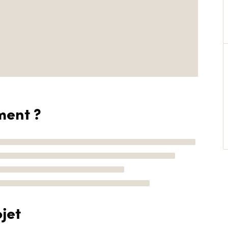
ment ?
jet