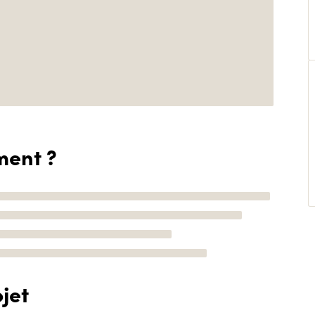
ment ?
jet