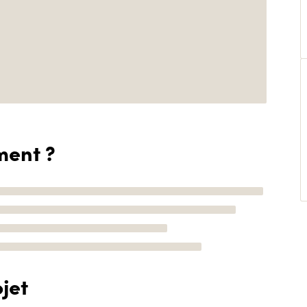
ment ?
jet