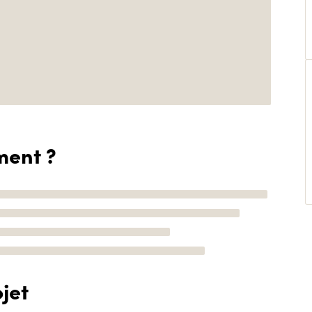
ment ?
jet