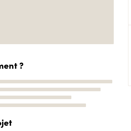
ment ?
jet