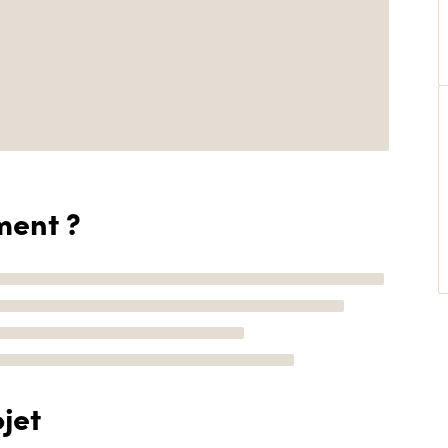
ment ?
jet