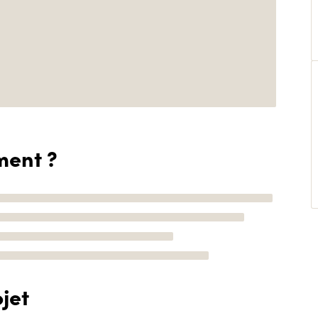
ment ?
jet